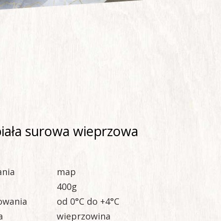
biała surowa wieprzowa
ania
map
400g
owania
od 0°C do +4°C
a
wieprzowina