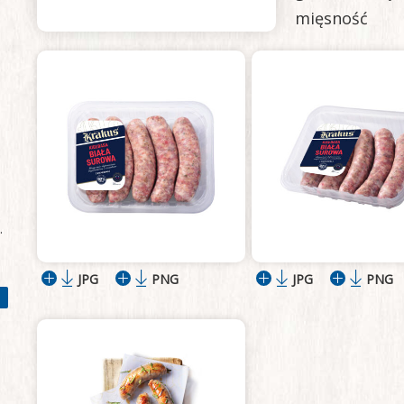
mięsność
.
JPG
PNG
JPG
PNG