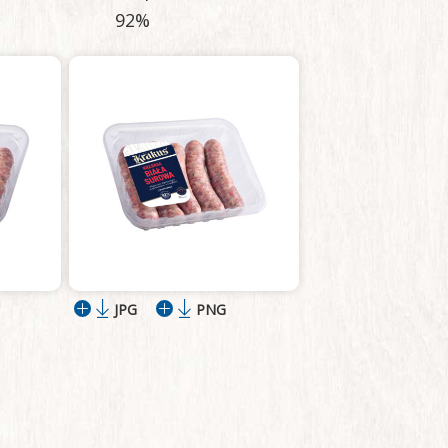
92%
JPG
PNG