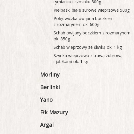
tymianku i czosnku 500g
Kiełbaski białe surowe wieprzowe 500g
Polędwiczka owijana boczkiem
z rozmarynem ok. 600g
Schab owijany boczkiem z rozmarynem
ok. 850g
Schab wieprzowy ze śliwką ok. 1 kg
Szynka wieprzowa z trawą żubrową
i jabłkami ok. 1 kg
Morliny
Berlinki
Yano
Ełk Mazury
Argal