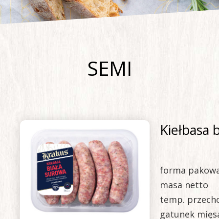
SEMI
Kiełbasa 
forma pakow
masa netto
temp. przech
gatunek mięs